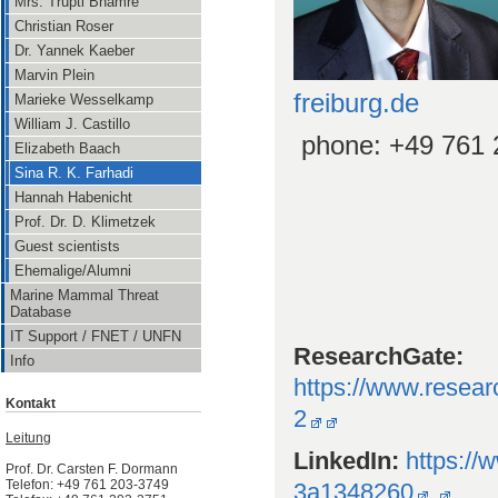
Mrs. Trupti Bhamre
Christian Roser
Dr. Yannek Kaeber
Marvin Plein
freiburg.de
Marieke Wesselkamp
William J. Castillo
phone: +49 761
Elizabeth Baach
Sina R. K. Farhadi
Hannah Habenicht
Prof. Dr. D. Klimetzek
Guest scientists
Ehemalige/Alumni
Marine Mammal Threat
Database
IT Support / FNET / UNFN
ResearchGate:
Info
https://www.resear
Kontakt
2
Leitung
LinkedIn:
https://
Prof. Dr. Carsten F. Dormann
Telefon: +49 761 203-3749
3a1348260