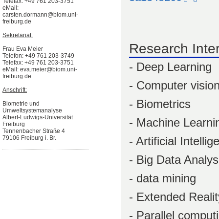
Telefax: +49 761 203-3751
eMail:
carsten.dormann@biom.uni-
freiburg.de
Sekretariat:
Research Inte
Frau Eva Meier
Telefon: +49 761 203-3749
Telefax: +49 761 203-3751
- Deep Learning
eMail: eva.meier@biom.uni-
freiburg.de
- Computer visio
Anschrift:
- Biometrics
Biometrie und
Umweltsystemanalyse
Albert-Ludwigs-Universität
- Machine Learni
Freiburg
Tennenbacher Straße 4
- Artificial Intelli
79106 Freiburg i. Br.
- Big Data Analys
- data mining
- Extended Reali
- Parallel comput