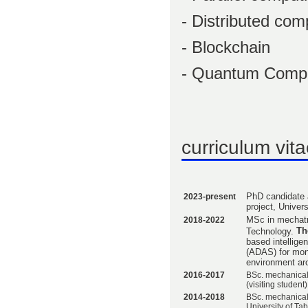
- Distributed com
- Blockchain
- Quantum Compu
curriculum vit
2023-present
PhD candidate 
project, Univers
2018-2022
MSc in mechatro
The
Technology.
based intellige
(ADAS) for moni
environment aro
2016-2017
BSc.
mechanical
(visiting student)
2014-2018
BSc.
mechanical
University of Tab