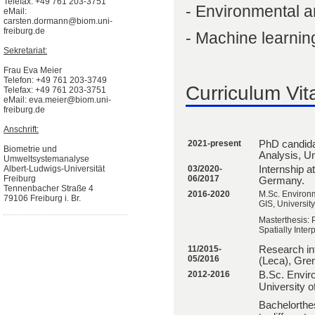
Telefax: +49 761 203-3751
- Environmental a
eMail:
carsten.dormann@biom.uni-
freiburg.de
- Machine learni
Sekretariat:
Frau Eva Meier
Telefon: +49 761 203-3749
Curriculum Vit
Telefax: +49 761 203-3751
eMail: eva.meier@biom.uni-
freiburg.de
Anschrift:
2021-present
PhD candida
Biometrie und
Analysis, U
Umweltsystemanalyse
Albert-Ludwigs-Universität
03/2020-
Internship a
Freiburg
06/2017
Germany.
Tennenbacher Straße 4
2016-2020
M.Sc. Environm
79106 Freiburg i. Br.
GIS, Universit
Masterthesis: 
Spatially Inter
11/2015-
Research int
05/2016
(Leca), Gre
2012-2016
B.Sc. Envir
University 
Bachelorthes