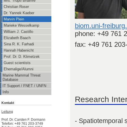
Mrs. Trupti Bhamre
Christian Roser
Dr. Yannek Kaeber
Marvin Plein
biom.uni-freiburg
Marieke Wesselkamp
William J. Castillo
phone:
+49 761 
Elizabeth Baach
fax: +49 761 203
Sina R. K. Farhadi
Hannah Habenicht
Prof. Dr. D. Klimetzek
Guest scientists
Ehemalige/Alumni
Marine Mammal Threat
Database
IT Support / FNET / UNFN
Info
Research Inte
Kontakt
Leitung
-
Spatiotemporal s
Prof. Dr. Carsten F. Dormann
Telefon: +49 761 203-3749