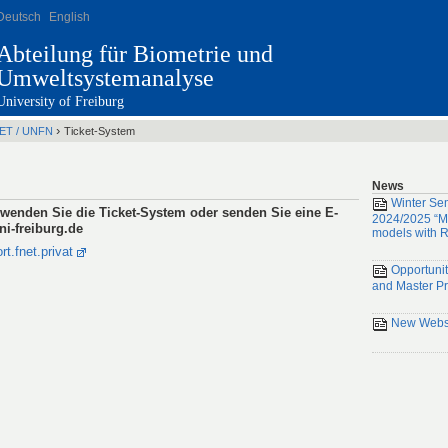
Deutsch
English
Abteilung für Biometrie und
Umweltsystemanalyse
University of Freiburg
›
NET / UNFN
Ticket-System
News
Winter Se
wenden Sie die Ticket-System oder senden Sie eine E-
2024/2025 “Mi
ni-freiburg.de
models with R
rt.fnet.privat
Opportunit
and Master Pr
New Websi